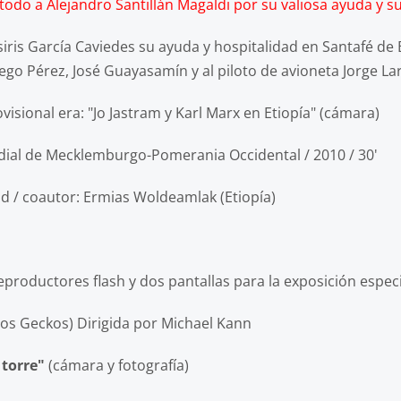
odo a Alejandro Santillán Magaldi por su valiosa ayuda y su
is García Caviedes su ayuda y hospitalidad en Santafé de
ego Pérez, José Guayasamín y al piloto de avioneta Jorge La
rovisional era: "Jo Jastram y Karl Marx en Etiopía" (cámara)
dial de Mecklemburgo-Pomerania Occidental / 2010 / 30'
ld / coautor: Ermias Woldeamlak (Etiopía)
ores flash y dos pantallas para la exposición especi
s Geckos)
Dirigida por Michael Kann
 torre"
(cámara y fotografía)