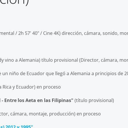
mental /
2h 57' 40"
/ Cine 4K) dirección, cámara, sonido, mon
dy vino a Alemania
) título provisional (Director, cámara, mo
un niño de Ecuador que llegó a Alemania a principios de 2
a Rica y Ecuador) en proceso
 - Entre los Aeta en las Filipinas"
(título provisional)
ctor, cámara, montaje, producción)
en proceso
s) 2012 y 1995"