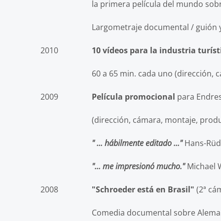
la primera película del mundo sobre el d
Largometraje documental / guión y
2010
10 vídeos para la industria turíst
60 a 65 min. cada uno (dirección, cámara
2009
Película promocional
para Endres
(dirección, cámara, montaje, producción
" ... hábilmente editado ..."
Hans-Rüdi
"... me impresionó mucho."
Michael
2008
"Schroeder está en Brasil"
(2ª cám
Comedia documental sobre Alemania 